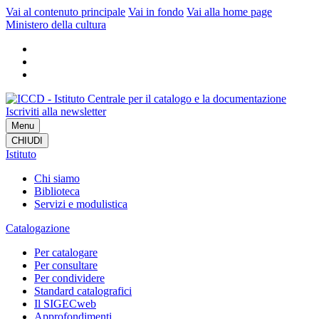
Vai al contenuto principale
Vai in fondo
Vai alla home page
Ministero della cultura
Iscriviti alla newsletter
Menu
CHIUDI
Istituto
Chi siamo
Biblioteca
Servizi e modulistica
Catalogazione
Per catalogare
Per consultare
Per condividere
Standard catalografici
Il SIGECweb
Approfondimenti