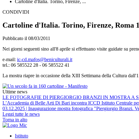
Cartoline d'Italia. Torino, Firenze, ...
CONDIVIDI
Cartoline d'Italia. Torino, Firenze, Roma 19
Pubblicato il 08/03/2011
Nei giorni seguenti sino all'8 aprile si effettuano visite guidate su pre
e-mail:
ic-cd.mafos@beniculturali.it
tel.: 06 585522 28 - 06 585522 41
La mostra riapre in occasione della XIII Settimana della Cultura dall'1
Ultime news
LE FOTOGRAFIE DI PIERGIORGIO BRANZI IN MOSTRA A S
L’Accademia di Belle Arti Di Bari incontra ICCD Istituto Centrale per 
03.12.2025 | Inaugurazione mostra fotografica "Piergiorgio Branzi. Ve
Leggi tutte le news
Torna in alto
Istituto