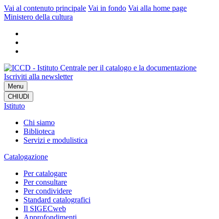
Vai al contenuto principale
Vai in fondo
Vai alla home page
Ministero della cultura
Iscriviti alla newsletter
Menu
CHIUDI
Istituto
Chi siamo
Biblioteca
Servizi e modulistica
Catalogazione
Per catalogare
Per consultare
Per condividere
Standard catalografici
Il SIGECweb
Approfondimenti