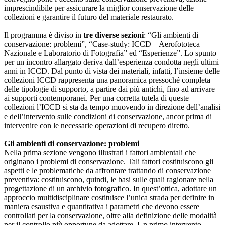
imprescindibile per assicurare la miglior conservazione delle
collezioni e garantire il futuro del materiale restaurato.
Il programma è diviso in
tre diverse sezioni
: “Gli ambienti di
conservazione: problemi”, “Case-study: ICCD – Aerofototeca
Nazionale e Laboratorio di Fotografia” ed “Esperienze”. Lo spunto
per un incontro allargato deriva dall’esperienza condotta negli ultimi
anni in ICCD. Dal punto di vista dei materiali, infatti, l’insieme delle
collezioni ICCD rappresenta una panoramica pressoché completa
delle tipologie di supporto, a partire dai più antichi, fino ad arrivare
ai supporti contemporanei. Per una corretta tutela di queste
collezioni l’ICCD si sta da tempo muovendo in direzione dell’analisi
e dell’intervento sulle condizioni di conservazione, ancor prima di
intervenire con le necessarie operazioni di recupero diretto.
Gli ambienti di conservazione: problemi
Nella prima sezione vengono illustrati i fattori ambientali che
originano i problemi di conservazione. Tali fattori costituiscono gli
aspetti e le problematiche da affrontare trattando di conservazione
preventiva: costituiscono, quindi, le basi sulle quali ragionare nella
progettazione di un archivio fotografico. In quest’ottica, adottare un
approccio multidisciplinare costituisce l’unica strada per definire in
maniera esaustiva e quantitativa i parametri che devono essere
controllati per la conservazione, oltre alla definizione delle modalità
per il controllo più opportune da adottare. Un primo intervento