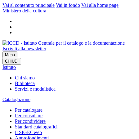
Vai al contenuto principale
Vai in fondo
Vai alla home page
Ministero della cultura
Iscriviti alla newsletter
Menu
CHIUDI
Istituto
Chi siamo
Biblioteca
Servizi e modulistica
Catalogazione
Per catalogare
Per consultare
Per condividere
Standard catalografici
Il SIGECweb
Approfondimenti