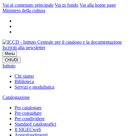
Vai al contenuto principale
Vai in fondo
Vai alla home page
Ministero della cultura
Iscriviti alla newsletter
Menu
CHIUDI
Istituto
Chi siamo
Biblioteca
Servizi e modulistica
Catalogazione
Per catalogare
Per consultare
Per condividere
Standard catalografici
Il SIGECweb
Approfondimenti