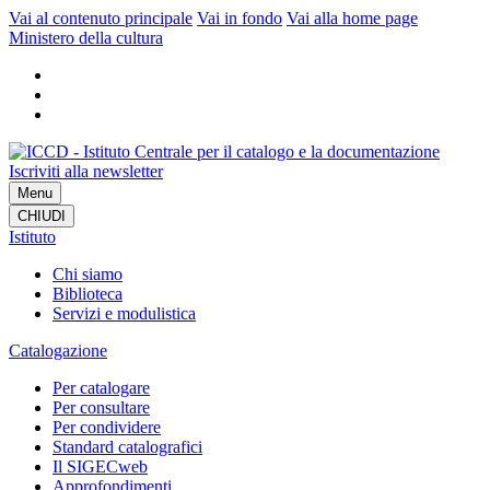
Vai al contenuto principale
Vai in fondo
Vai alla home page
Ministero della cultura
Iscriviti alla newsletter
Menu
CHIUDI
Istituto
Chi siamo
Biblioteca
Servizi e modulistica
Catalogazione
Per catalogare
Per consultare
Per condividere
Standard catalografici
Il SIGECweb
Approfondimenti