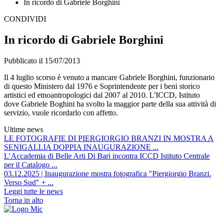
In ricordo di Gabriele Borghini
CONDIVIDI
In ricordo di Gabriele Borghini
Pubblicato il 15/07/2013
Il 4 luglio scorso è venuto a mancare Gabriele Borghini, funzionario
di questo Ministero dal 1976 e Soprintendente per i beni storico
artistici ed etnoantropologici dal 2007 al 2010. L'ICCD, Istituto
dove Gabriele Boghini ha svolto la maggior parte della sua attività di
servizio, vuole ricordarlo con affetto.
Ultime news
LE FOTOGRAFIE DI PIERGIORGIO BRANZI IN MOSTRA A
SENIGALLIA DOPPIA INAUGURAZIONE ...
L’Accademia di Belle Arti Di Bari incontra ICCD Istituto Centrale
per il Catalogo ...
03.12.2025 | Inaugurazione mostra fotografica "Piergiorgio Branzi.
Verso Sud" + ...
Leggi tutte le news
Torna in alto