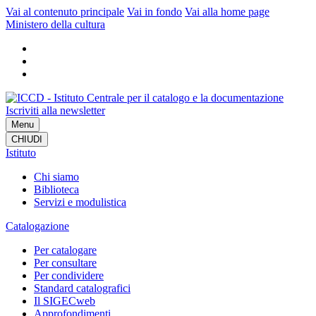
Vai al contenuto principale
Vai in fondo
Vai alla home page
Ministero della cultura
Iscriviti alla newsletter
Menu
CHIUDI
Istituto
Chi siamo
Biblioteca
Servizi e modulistica
Catalogazione
Per catalogare
Per consultare
Per condividere
Standard catalografici
Il SIGECweb
Approfondimenti