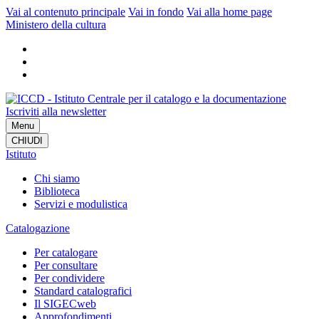
Vai al contenuto principale
Vai in fondo
Vai alla home page
Ministero della cultura
Iscriviti alla newsletter
Menu
CHIUDI
Istituto
Chi siamo
Biblioteca
Servizi e modulistica
Catalogazione
Per catalogare
Per consultare
Per condividere
Standard catalografici
Il SIGECweb
Approfondimenti