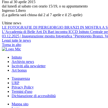
Fino al 30 aprile 2015
dal lunedì al sabato con orario 15/19, o su appuntamento
Ingresso Libero
(La galleria sarà chiusa dal 2 al 7 aprile e il 25 aprile)
Ultime news
LE FOTOGRAFIE DI PIERGIORGIO BRANZI IN MOSTRA A S
L’Accademia di Belle Arti Di Bari incontra ICCD Istituto Centrale per 
03.12.2025 | Inaugurazione mostra fotografica "Piergiorgio Branzi. Ve
Leggi tutte le news
Torna in alto
Istituto
Archivio news
Iscriviti alla newsletter
Art bonus
Trasparenza
URP
Privacy Policy
Termini d'uso
Dichiarazione di accessibilità
Mappa sito