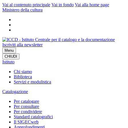
Vai al contenuto principale
Vai in fondo
Vai alla home page
Ministero della cultura
Iscriviti alla newsletter
Menu
CHIUDI
Istituto
Chi siamo
Biblioteca
Servizi e modulistica
Catalogazione
Per catalogare
Per consultare
Per condividere
Standard catalografici
Il SIGECweb
Approfondimenti