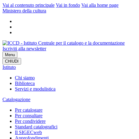
Vai al contenuto principale
Vai in fondo
Vai alla home page
Ministero della cultura
Iscriviti alla newsletter
Menu
CHIUDI
Istituto
Chi siamo
Biblioteca
Servizi e modulistica
Catalogazione
Per catalogare
Per consultare
Per condividere
Standard catalografici
Il SIGECweb
Approfondimenti