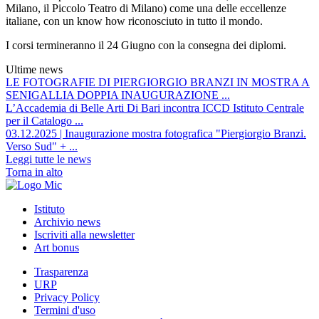
Milano, il Piccolo Teatro di Milano) come una delle eccellenze
italiane, con un know how riconosciuto in tutto il mondo.
I corsi termineranno il 24 Giugno con la consegna dei diplomi.
Ultime news
LE FOTOGRAFIE DI PIERGIORGIO BRANZI IN MOSTRA A
SENIGALLIA DOPPIA INAUGURAZIONE ...
L’Accademia di Belle Arti Di Bari incontra ICCD Istituto Centrale
per il Catalogo ...
03.12.2025 | Inaugurazione mostra fotografica "Piergiorgio Branzi.
Verso Sud" + ...
Leggi tutte le news
Torna in alto
Istituto
Archivio news
Iscriviti alla newsletter
Art bonus
Trasparenza
URP
Privacy Policy
Termini d'uso