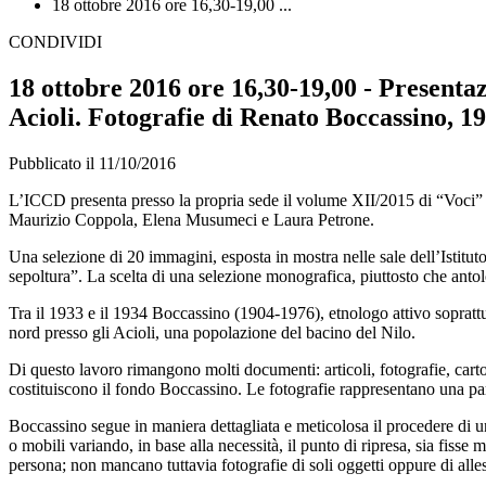
18 ottobre 2016 ore 16,30-19,00 ...
CONDIVIDI
18 ottobre 2016 ore 16,30-19,00 - Presenta
Acioli. Fotografie di Renato Boccassino, 1
Pubblicato il 11/10/2016
L’ICCD presenta presso la propria sede il volume XII/2015 di “Voci”
Maurizio Coppola, Elena Musumeci e Laura Petrone.
Una selezione di 20 immagini, esposta in mostra nelle sale dell’Istitut
sepoltura”. La scelta di una selezione monografica, piuttosto che antol
Tra il 1933 e il 1934 Boccassino (1904-1976), etnologo attivo sopratt
nord presso gli Acioli, una popolazione del bacino del Nilo.
Di questo lavoro rimangono molti documenti: articoli, fotografie, cartoli
costituiscono il fondo Boccassino. Le fotografie rappresentano una pa
Boccassino segue in maniera dettagliata e meticolosa il procedere di un
o mobili variando, in base alla necessità, il punto di ripresa, sia fiss
persona; non mancano tuttavia fotografie di soli oggetti oppure di allest