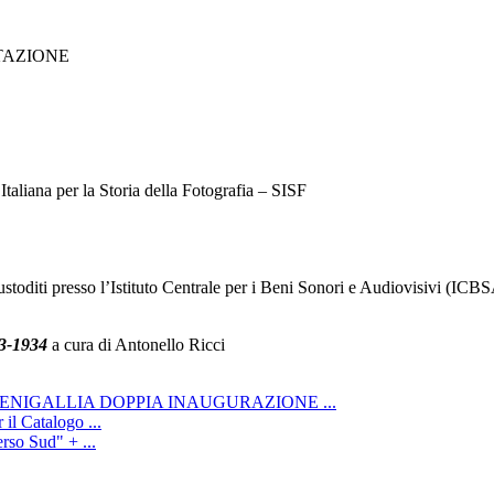
TAZIONE
Italiana per la Storia della Fotografia – SISF
stoditi presso l’Istituto Centrale per i Beni Sonori e Audiovisivi (ICB
33-1934
a cura di Antonello Ricci
ENIGALLIA DOPPIA INAUGURAZIONE ...
il Catalogo ...
rso Sud" + ...