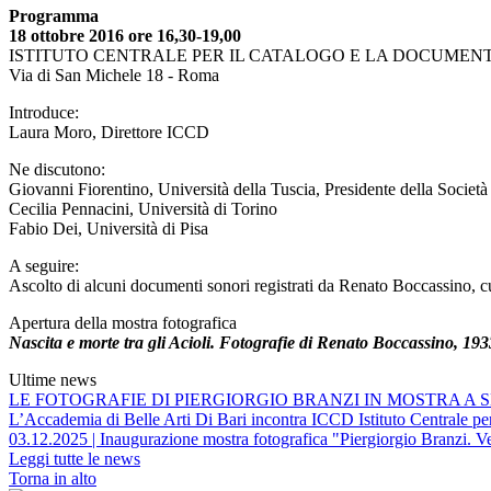
Programma
18 ottobre 2016 ore 16,30-19,00
ISTITUTO CENTRALE PER IL CATALOGO E LA DOCUMEN
Via di San Michele 18 - Roma
Introduce:
Laura Moro, Direttore ICCD
Ne discutono:
Giovanni Fiorentino, Università della Tuscia, Presidente della Società 
Cecilia Pennacini, Università di Torino
Fabio Dei, Università di Pisa
A seguire:
Ascolto di alcuni documenti sonori registrati da Renato Boccassino, cu
Apertura della mostra fotografica
Nascita e morte tra gli Acioli. Fotografie di Renato Boccassino, 19
Ultime news
LE FOTOGRAFIE DI PIERGIORGIO BRANZI IN MOSTRA A S
L’Accademia di Belle Arti Di Bari incontra ICCD Istituto Centrale per 
03.12.2025 | Inaugurazione mostra fotografica "Piergiorgio Branzi. Ve
Leggi tutte le news
Torna in alto