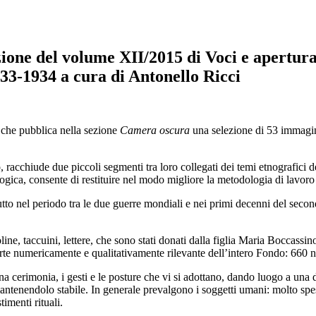
zione del volume XII/2015 di Voci e apertura
933-1934 a cura di Antonello Ricci
 che pubblica nella sezione
Camera oscura
una selezione di 53 immagin
o, racchiude due piccoli segmenti tra loro collegati dei temi etnografici
ogica, consente di restituire nel modo migliore la metodologia di lavoro
utto nel periodo tra le due guerre mondiali e nei primi decenni del sec
ne, taccuini, lettere, che sono stati donati dalla figlia Maria Boccassino
rte numericamente e qualitativamente rilevante dell’intero Fondo: 660 n
a cerimonia, i gesti e le posture che vi si adottano, dando luogo a una d
e mantenendolo stabile. In generale prevalgono i soggetti umani: molto sp
imenti rituali.