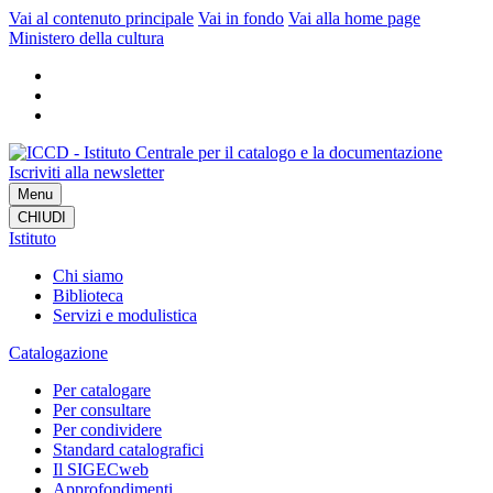
Vai al contenuto principale
Vai in fondo
Vai alla home page
Ministero della cultura
Iscriviti alla newsletter
Menu
CHIUDI
Istituto
Chi siamo
Biblioteca
Servizi e modulistica
Catalogazione
Per catalogare
Per consultare
Per condividere
Standard catalografici
Il SIGECweb
Approfondimenti