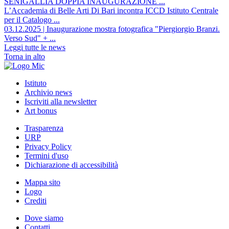
SENIGALLIA DOPPIA INAUGURAZIONE ...
L’Accademia di Belle Arti Di Bari incontra ICCD Istituto Centrale
per il Catalogo ...
03.12.2025 | Inaugurazione mostra fotografica "Piergiorgio Branzi.
Verso Sud" + ...
Leggi tutte le news
Torna in alto
Istituto
Archivio news
Iscriviti alla newsletter
Art bonus
Trasparenza
URP
Privacy Policy
Termini d'uso
Dichiarazione di accessibilità
Mappa sito
Logo
Crediti
Dove siamo
Contatti