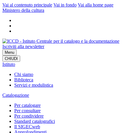
Vai al contenuto principale
Vai in fondo
Vai alla home page
Ministero della cultura
Iscriviti alla newsletter
Menu
CHIUDI
Istituto
Chi siamo
Biblioteca
Servizi e modulistica
Catalogazione
Per catalogare
Per consultare
Per condividere
Standard catalografici
Il SIGECweb
Approfondimenti