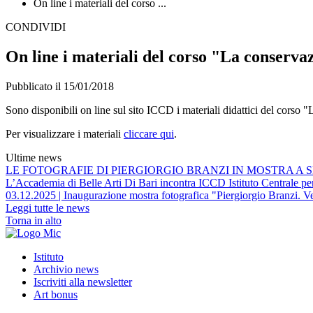
On line i materiali del corso ...
CONDIVIDI
On line i materiali del corso "La conservaz
Pubblicato il 15/01/2018
Sono disponibili on line sul sito ICCD i materiali didattici del corso
Per visualizzare i materiali
cliccare qui
.
Ultime news
LE FOTOGRAFIE DI PIERGIORGIO BRANZI IN MOSTRA A S
L’Accademia di Belle Arti Di Bari incontra ICCD Istituto Centrale per 
03.12.2025 | Inaugurazione mostra fotografica "Piergiorgio Branzi. Ve
Leggi tutte le news
Torna in alto
Istituto
Archivio news
Iscriviti alla newsletter
Art bonus