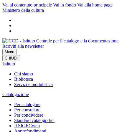
Vai al contenuto principale
Vai in fondo
Vai alla home page
Ministero della cultura
Iscriviti alla newsletter
Menu
CHIUDI
Istituto
Chi siamo
Biblioteca
Servizi e modulistica
Catalogazione
Per catalogare
Per consultare
Per condividere
Standard catalografici
Il SIGECweb
Approfondimenti