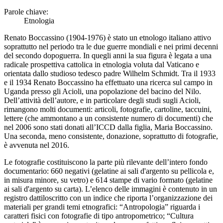
Parole chiave:
Etnologia
Renato Boccassino (1904-1976) è stato un etnologo italiano attivo
soprattutto nel periodo tra le due guerre mondiali e nei primi decenni
del secondo dopoguerra. In quegli anni la sua figura è legata a una
radicale prospettiva cattolica in etnologia voluta dal Vaticano e
orientata dallo studioso tedesco padre Wilhelm Schmidt. Tra il 1933
e il 1934 Renato Boccassino ha effettuato una ricerca sul campo in
Uganda presso gli Acioli, una popolazione del bacino del Nilo.
Dell’attività dell’autore, e in particolare degli studi sugli Acioli,
rimangono molti documenti: articoli, fotografie, cartoline, taccuini,
lettere (che ammontano a un consistente numero di documenti) che
nel 2006 sono stati donati all’ICCD dalla figlia, Maria Boccassino.
Una seconda, meno consistente, donazione, soprattutto di fotografie,
è avvenuta nel 2016.
Le fotografie costituiscono la parte più rilevante dell’intero fondo
documentario: 660 negativi (gelatine ai sali d'argento su pellicola e,
in misura minore, su vetro) e 614 stampe di vario formato (gelatine
ai sali d'argento su carta). L’elenco delle immagini è contenuto in un
registro dattiloscritto con un indice che riporta l’organizzazione dei
materiali per grandi temi etnografici: “Antropologia” riguarda i
caratteri fisici con fotografie di tipo antropometrico; “Cultura