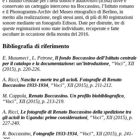
è l’Istituto centrale per i beni sonori e audiovisivi (Icbsa) dove è
conservato un carteggio intercorso tra Boccassino, l’Istituto romano
e il Phonogramm-Archiv del Museo etnografico di Berlino, in
merito alla realizzazione, negli stessi anni, di più di 80 registrazioni
sonore mediante un fonografo Edison. Date per distrutte, tre di
queste registrazioni sono state individuate, recuperate e fatte
ascoltare in occasione della mostra del 2016.
Bibliografia di riferimento
E. Musumeci , L. Petrone,
Il fondo Boccassino dell’Istituto centrale
per il catalogo e la documentazione: un’introduzione
, “Voci”, XII
(2015), p. 220-226.
A. Ricci,
Nascita e morte tra gli acioli. Fotografie di Renato
Boccassino 1933-1934
, “Voci”, XII (2015), p. 211-212.
M. Coppola,
Renato Boccassino. Un profilo biobibliografico
,
“Voci”, XII (2015), p. 213-219.
A. Ricci,
Le fotografie di Renato Boccassino della spedizione tra
gli acioli in Uganda: prime considerazioni
, “Voci”, XII (2015), p.
227-240.
R. Boccassino,
Fotografie 1933-1934
, “Voci”, XII (2015), p. 241-