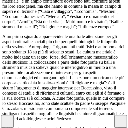
materiale” è un ampio contenitore dove sono fatti confluire aspetti
fra loro eterogenei, ma che hanno in comune la messa in campo di
saperi e di tecniche (“Casa e villaggio”, “Economia”, “Mestieri”,
“Economia domestica”, “Mercato”, “Vestiario e ornamenti del
corpo”, “Armi”); “Età della vita”; “Matrimonio e levirato”; “Balli e
strumenti musicali”; “Religione e magia”; “Influenze europee”.
A un primo sguardo appare evidente una forte attenzione per gli
aspetti culturali e sociali più che per quelli biologici: le fotografie
della sezione “Antropologia” riguardanti tratti fisici e antropometrici
sono soltanto 18 su più di seicento scatti. La cultura materiale è
molto indagata: un segno, forse, dell’orientamento museografico
dello studioso; la collocazione a parte delle fotografie su balli e
strumenti musicali solleva qualche interrogativo in merito a una
presumibile focalizzazione di interesse per gli aspetti
etnomusicologici ed etnorganologici. La sezione numericamente più
corposa e articolata in sotto-sezioni è “Religione e magia”: è di
sicuro l’argomento di maggior interesse per Boccassino, visto il
contesto di studi e di riferimenti culturali entro cui egli si è formato e
la sua ricerca si è collocata. Alcune fotografie, quelle in cui compare
lo stesso Boccassino, sono state scattate da padre Giuseppe Pasquale
Crazzolara, missionario comboniano compresente sul terreno,
studioso di aspetti etnografici e linguistici e autore di grammatiche e
dizionari acioli/inglese e acioli/tedesco.