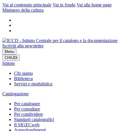
Vai al contenuto principale
Vai in fondo
Vai alla home page
Ministero della cultura
Iscriviti alla newsletter
Menu
CHIUDI
Istituto
Chi siamo
Biblioteca
Servizi e modulistica
Catalogazione
Per catalogare
Per consultare
Per condividere
Standard catalografici
Il SIGECweb
Approfondimenti