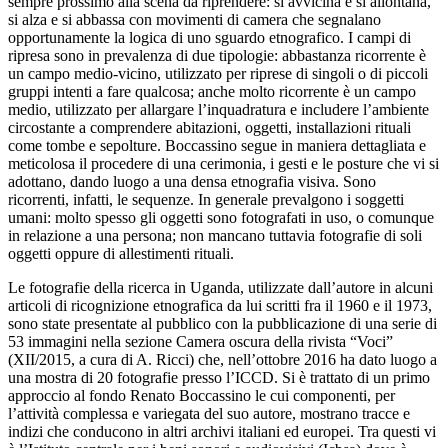
sempre prossimo alla scena da riprendere: si avvicina e si allontana,
si alza e si abbassa con movimenti di camera che segnalano
opportunamente la logica di uno sguardo etnografico. I campi di
ripresa sono in prevalenza di due tipologie: abbastanza ricorrente è
un campo medio-vicino, utilizzato per riprese di singoli o di piccoli
gruppi intenti a fare qualcosa; anche molto ricorrente è un campo
medio, utilizzato per allargare l’inquadratura e includere l’ambiente
circostante a comprendere abitazioni, oggetti, installazioni rituali
come tombe e sepolture. Boccassino segue in maniera dettagliata e
meticolosa il procedere di una cerimonia, i gesti e le posture che vi si
adottano, dando luogo a una densa etnografia visiva. Sono
ricorrenti, infatti, le sequenze. In generale prevalgono i soggetti
umani: molto spesso gli oggetti sono fotografati in uso, o comunque
in relazione a una persona; non mancano tuttavia fotografie di soli
oggetti oppure di allestimenti rituali.
Le fotografie della ricerca in Uganda, utilizzate dall’autore in alcuni
articoli di ricognizione etnografica da lui scritti fra il 1960 e il 1973,
sono state presentate al pubblico con la pubblicazione di una serie di
53 immagini nella sezione Camera oscura della rivista “Voci”
(XII/2015, a cura di A. Ricci) che, nell’ottobre 2016 ha dato luogo a
una mostra di 20 fotografie presso l’ICCD. Si è trattato di un primo
approccio al fondo Renato Boccassino le cui componenti, per
l’attività complessa e variegata del suo autore, mostrano tracce e
indizi che conducono in altri archivi italiani ed europei. Tra questi vi