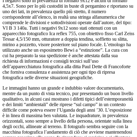
I negativi sono in prevalenza di formato 9x12 e alcuni di formato
4,5x7. Sono per lo più custoditi in buste di pergamino e riportano su
uno dei lati, in prevalenza quello più stretto, il numero
corrispondente all’elenco, in realtà una stringa alfanumerica che
comprende le divisioni e sottodivisioni operate dall’autore, del tipo:
VI B 3 140a. Tutti i negativi 9x12 sono stati ottenuti con un
apparecchio fotografico Ica reflex 755, con obiettivo fisso Carl Zeiss
Tessar 4,5/150 mm, otturatore a doppia tendina, soffietto su slitta,
mirino a pozzetto, visore posteriore sul piano focale. L’etnologo ha
utilizzato anche un esposimetro Bewi a “estinzione”. La cura con
cui ha preparato la sua spedizione è anche attestata dalla sua
richiesta di informazioni e consigli tecnici sull’uso
dell’apparecchiatura fotografica alla ditta Paul Dette di Francoforte
che forniva consulenza e assistenza per ogni tipo di ripresa
fotografica nelle diverse situazioni geografiche.
Le immagini hanno un grande e indubbio valore documentario,
mentre da un punto di vista tecnico, pur presentando un buon livello
qualitativo, in alcuni casi mostrano i difetti tipici dell’estemporaneità
e dei limiti “ambientali” delle riprese “sul campo” in un contesto
difficile come poteva essere l’Uganda degli anni ’30. L’esposizione
è in linea di massima ben valutata. Le inquadrature, in prevalenza
orizzontali, sono sempre a livello della persona, orientate sulla linea
degli occhi, allineate al terreno. Il fotografo sembra seguire con la
macchina fotografica l’andamento di ciò che avviene mantenendosi