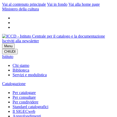
Vai al contenuto principale
Vai in fondo
Vai alla home page
Ministero della cultura
Iscriviti alla newsletter
Menu
CHIUDI
Istituto
Chi siamo
Biblioteca
Servizi e modulistica
Catalogazione
Per catalogare
Per consultare
Per condividere
Standard catalografici
Il SIGECweb
Approfondimenti