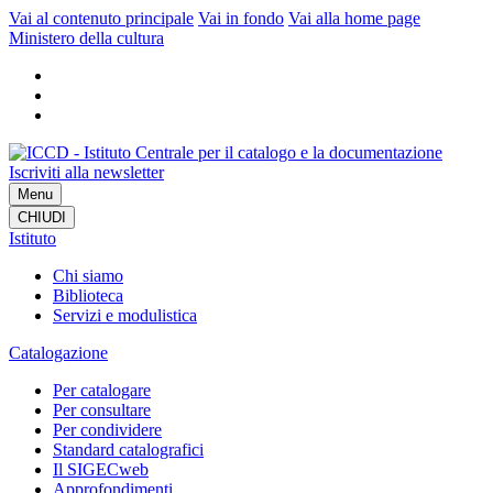
Vai al contenuto principale
Vai in fondo
Vai alla home page
Ministero della cultura
Iscriviti alla newsletter
Menu
CHIUDI
Istituto
Chi siamo
Biblioteca
Servizi e modulistica
Catalogazione
Per catalogare
Per consultare
Per condividere
Standard catalografici
Il SIGECweb
Approfondimenti