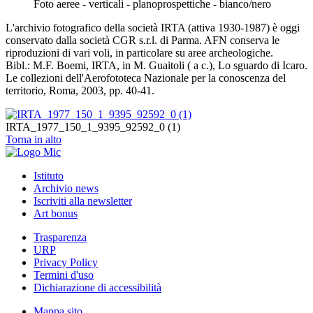
Foto aeree - verticali - planoprospettiche - bianco/nero
L'archivio fotografico della società IRTA (attiva 1930-1987) è oggi
conservato dalla società CGR s.r.l. di Parma. AFN conserva le
riproduzioni di vari voli, in particolare su aree archeologiche.
Bibl.: M.F. Boemi, IRTA, in M. Guaitoli ( a c.), Lo sguardo di Icaro.
Le collezioni dell'Aerofototeca Nazionale per la conoscenza del
territorio, Roma, 2003, pp. 40-41.
IRTA_1977_150_1_9395_92592_0 (1)
Torna in alto
Istituto
Archivio news
Iscriviti alla newsletter
Art bonus
Trasparenza
URP
Privacy Policy
Termini d'uso
Dichiarazione di accessibilità
Mappa sito