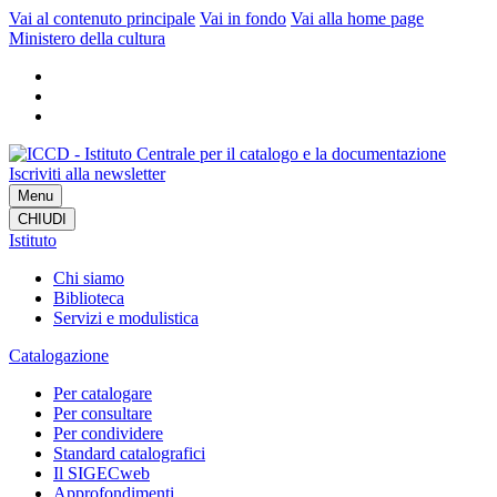
Vai al contenuto principale
Vai in fondo
Vai alla home page
Ministero della cultura
Iscriviti alla newsletter
Menu
CHIUDI
Istituto
Chi siamo
Biblioteca
Servizi e modulistica
Catalogazione
Per catalogare
Per consultare
Per condividere
Standard catalografici
Il SIGECweb
Approfondimenti