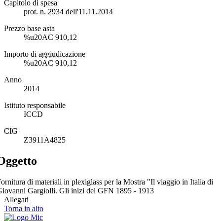
Capitolo di spesa
prot. n. 2934 dell'11.11.2014
Prezzo base asta
%u20AC 910,12
Importo di aggiudicazione
%u20AC 910,12
Anno
2014
Istituto responsabile
ICCD
CIG
Z3911A4825
Oggetto
ornitura di materiali in plexiglass per la Mostra "Il viaggio in Italia di
iovanni Gargiolli. Gli inizi del GFN 1895 - 1913
Allegati
Torna in alto