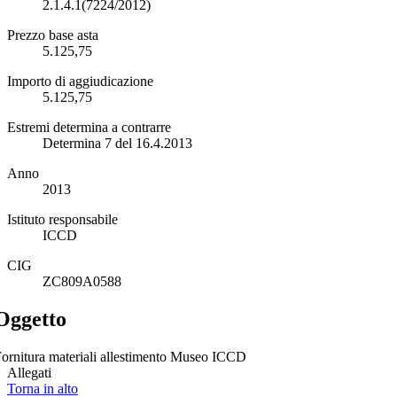
2.1.4.1(7224/2012)
Prezzo base asta
5.125,75
Importo di aggiudicazione
5.125,75
Estremi determina a contrarre
Determina 7 del 16.4.2013
Anno
2013
Istituto responsabile
ICCD
CIG
ZC809A0588
Oggetto
ornitura materiali allestimento Museo ICCD
Allegati
Torna in alto