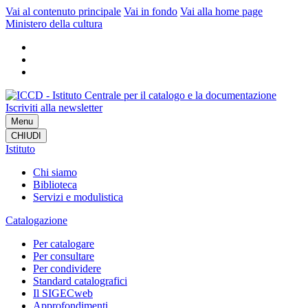
Vai al contenuto principale
Vai in fondo
Vai alla home page
Ministero della cultura
Iscriviti alla newsletter
Menu
CHIUDI
Istituto
Chi siamo
Biblioteca
Servizi e modulistica
Catalogazione
Per catalogare
Per consultare
Per condividere
Standard catalografici
Il SIGECweb
Approfondimenti