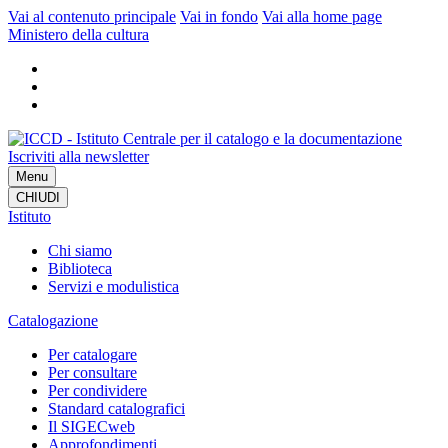
Vai al contenuto principale
Vai in fondo
Vai alla home page
Ministero della cultura
Iscriviti alla newsletter
Menu
CHIUDI
Istituto
Chi siamo
Biblioteca
Servizi e modulistica
Catalogazione
Per catalogare
Per consultare
Per condividere
Standard catalografici
Il SIGECweb
Approfondimenti