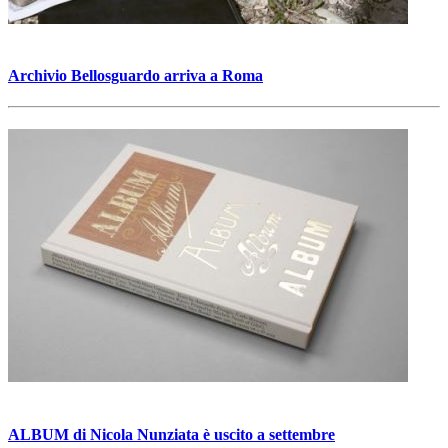
Archivio Bellosguardo
arriva a Roma
ALBUM
di Nicola Nunziata è uscito a settembre