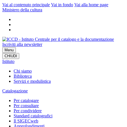
Vai al contenuto principale
Vai in fondo
Vai alla home page
Ministero della cultura
Iscriviti alla newsletter
Menu
CHIUDI
Istituto
Chi siamo
Biblioteca
Servizi e modulistica
Catalogazione
Per catalogare
Per consultare
Per condividere
Standard catalografici
Il SIGECweb
Approfondimenti