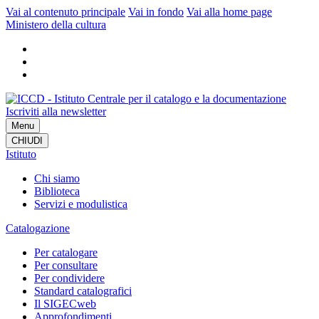
Vai al contenuto principale
Vai in fondo
Vai alla home page
Ministero della cultura
Iscriviti alla newsletter
Menu
CHIUDI
Istituto
Chi siamo
Biblioteca
Servizi e modulistica
Catalogazione
Per catalogare
Per consultare
Per condividere
Standard catalografici
Il SIGECweb
Approfondimenti