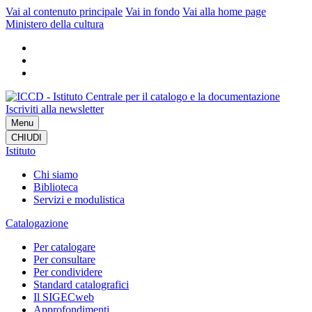
Vai al contenuto principale
Vai in fondo
Vai alla home page
Ministero della cultura
Iscriviti alla newsletter
Menu
CHIUDI
Istituto
Chi siamo
Biblioteca
Servizi e modulistica
Catalogazione
Per catalogare
Per consultare
Per condividere
Standard catalografici
Il SIGECweb
Approfondimenti