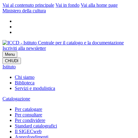
Vai al contenuto principale
Vai in fondo
Vai alla home page
Ministero della cultura
Iscriviti alla newsletter
Menu
CHIUDI
Istituto
Chi siamo
Biblioteca
Servizi e modulistica
Catalogazione
Per catalogare
Per consultare
Per condividere
Standard catalografici
Il SIGECweb
Approfondimenti