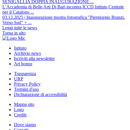
SENIGALLIA DOPPIA INAUGURAZIONE ...
L’Accademia di Belle Arti Di Bari incontra ICCD Istituto Centrale
per il Catalogo ...
03.12.2025 | Inaugurazione mostra fotografica "Piergiorgio Branzi.
Verso Sud" + ...
Leggi tutte le news
Torna in alto
Istituto
Archivio news
Iscriviti alla newsletter
Art bonus
Trasparenza
URP
Privacy Policy
Termini d'uso
Dichiarazione di accessibilità
Mappa sito
Logo
Crediti
Dove siamo
Contatti