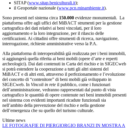
SITAP (
www.sitap.beniculturali.it
);
il Geoportale nazionale (
www.pcn.minambiente.it
).
Sono presenti nel sistema circa
150.000
evidenze monumentali. La
piattaforma
offre agli uffici del MiBACT strumenti per la gestione
cartografica dei dati relativi ai beni vincolati, per il loro
aggiornamento e la loro integrazione, per il rilascio delle
certificazioni. Ai cittadini offre strumenti di ricerca, navigazione,
interrogazione, richieste amministrative verso la P.A.
Alla piattaforma di interoperabilità già realizzata per i beni immobili,
si aggiungerà quella riferita ai beni mobili (opere d’arte e reperti
archeologici). Dai dati contenuti in Carta del rischio e in SIGECweb
si potrà estendere la cooperazione a tutti gli altri sistemi del
MiBACT e di altri enti, attraverso il perfezionamento e l’evoluzione
del concetto di “contenitore” di beni mobili già sviluppato in
SIGECweb. In
Vincoli in rete
il pubblico, come i funzionari
dell’amministrazione, vedranno rappresentati dal punto di vista
cartografico le quantità di opere contenute nei beni immobili presenti
nel sistema con evidenti importanti ricadute funzionali sia
nell’ambito della prevenzione del rischio e nella gestione
dell’emergenza che su quello del turismo culturale.
Ultime news
LE FOTOGRAFIE DI PIERGIORGIO BRANZI IN MOSTRA A