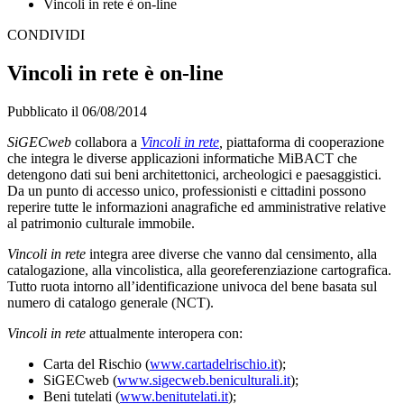
Vincoli in rete è on-line
CONDIVIDI
Vincoli in rete è on-line
Pubblicato il 06/08/2014
SiGECweb
collabora a
Vincoli in rete
,
piattaforma di cooperazione
che integra le diverse applicazioni informatiche MiBACT che
detengono dati sui beni architettonici, archeologici e paesaggistici.
Da un punto di accesso unico, professionisti e cittadini possono
reperire tutte le informazioni anagrafiche ed amministrative relative
al patrimonio culturale immobile.
Vincoli in rete
integra aree diverse che vanno dal censimento, alla
catalogazione, alla vincolistica, alla georeferenziazione cartografica.
Tutto ruota intorno all’identificazione univoca del bene basata sul
numero di catalogo generale (NCT).
Vincoli in rete
attualmente
interopera con:
Carta del Rischio (
www.cartadelrischio.it
);
SiGECweb (
www.sigecweb.beniculturali.it
);
Beni tutelati (
www.benitutelati.it
);