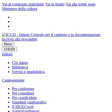
Vai al contenuto principale
Vai in fondo
Vai alla home page
Ministero della cultura
Iscriviti alla newsletter
Menu
CHIUDI
Istituto
Chi siamo
Biblioteca
Servizi e modulistica
Catalogazione
Per catalogare
Per consultare
Per condividere
Standard catalografici
Il SIGECweb
Approfondimenti