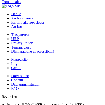
Torna in alto
Istituto
Archivio news
Iscriviti alla newsletter
Art bonus
Trasparenza
URP
Privacy Policy
Termini d'uso
Dichiarazione di accessibilità
Mappa sito
Logo
Crediti
Dove siamo
Contatti
Dati amministrativi
FAQ
Seguici su
pagina creata il 23/07/2009, ultima modifica 27/07/2018