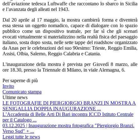
dell’aviazione tedesca Luftwaffe che raccontano lo sbarco in Sicilia
e l’avanzata degli alleati nel 1943.
Dal 20 aprile al 17 maggio, la mostra cambierà forma e diventerà
essa stessa un oggetto nomadico, capace di dialogare con lo spazio
pubblico come un dispositivo teatrale, per far sì che gli scenari
evocati virtualmente si materializzino nella realtà fisica del paesaggio
italiano, sosta dopo sosta, nelle sette tappe del roadshow organizzato
da Anas per le celebrazioni del suo 90esimo: Trieste, Reggio Emilia,
Assisi, Olbia, Salerno, Reggio Calabria e Catania.
L'inaugurazione della mostra è prevista per Giovedì 8 marzo, alle
ore 18.30, presso la Triennale di Milano, in viale Alemagna, 6.
Per saperne di più
Invito
Comunicato stampa
Ultime news
LE FOTOGRAFIE DI PIERGIORGIO BRANZI IN MOSTRA A
SENIGALLIA DOPPIA INAUGURAZIONE ...
L’Accademia di Belle Arti Di Bari incontra ICCD Istituto Centrale
per il Catalogo ...
03.12.2025 | Inaugurazione mostra fotografica "Piergiorgio Branzi.
Verso Sud" + ...
Leggi tutte le news