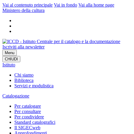
Vai al contenuto principale
Vai in fondo
Vai alla home page
Ministero della cultura
Iscriviti alla newsletter
Menu
CHIUDI
Istituto
Chi siamo
Biblioteca
Servizi e modulistica
Catalogazione
Per catalogare
Per consultare
Per condividere
Standard catalografici
Il SIGECweb
Approfondimenti