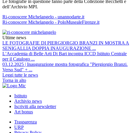
Le fotografie in questione fanno parte della Collezione Becchetti e
dell’Archivio MPI.
Ri-conoscere Michelangelo - unannodarte.it
Ri-conoscere Michelangelo - PoloMusealeFirenze.it
Ultime news
LE FOTOGRAFIE DI PIERGIORGIO BRANZI IN MOSTRA A
SENIGALLIA DOPPIA INAUGURAZIONE ...
L’Accademia di Belle Arti Di Bari incontra ICCD Istituto Centrale
per il Catalogo ...
03.12.2025 | Inaugurazione mostra fotografica "Piergiorgio Branzi.
Verso Sud" + ...
Leggi tutte le news
Torna in alto
Istituto
Archivio news
Iscriviti alla newsletter
Art bonus
Trasparenza
URP
Privacy Policy