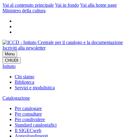
Vai al contenuto principale
Vai in fondo
Vai alla home page
Ministero della cultura
Iscriviti alla newsletter
Menu
CHIUDI
Istituto
Chi siamo
Biblioteca
Servizi e modulistica
Catalogazione
Per catalogare
Per consultare
Per condividere
Standard catalografici
Il SIGECweb
Approfondimenti