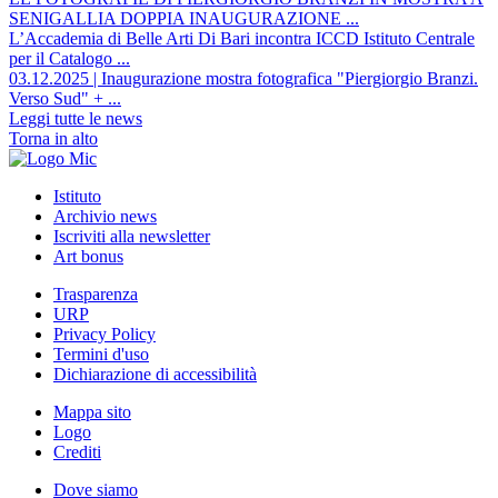
SENIGALLIA DOPPIA INAUGURAZIONE ...
L’Accademia di Belle Arti Di Bari incontra ICCD Istituto Centrale
per il Catalogo ...
03.12.2025 | Inaugurazione mostra fotografica "Piergiorgio Branzi.
Verso Sud" + ...
Leggi tutte le news
Torna in alto
Istituto
Archivio news
Iscriviti alla newsletter
Art bonus
Trasparenza
URP
Privacy Policy
Termini d'uso
Dichiarazione di accessibilità
Mappa sito
Logo
Crediti
Dove siamo