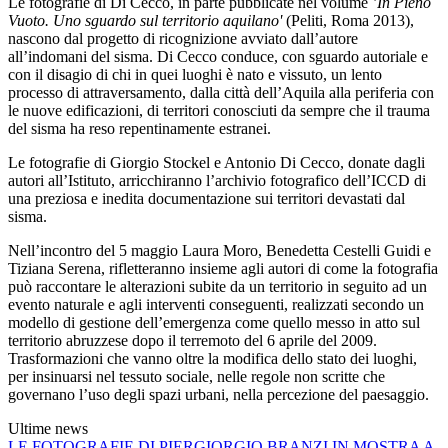
Le fotografie di Di Cecco, in parte pubblicate nel volume
’In Pieno
Vuoto. Uno sguardo sul territorio aquilano'
(Peliti, Roma 2013),
nascono dal progetto di ricognizione avviato dall’autore
all’indomani del sisma. Di Cecco conduce, con sguardo autoriale e
con il disagio di chi in quei luoghi è nato e vissuto, un lento
processo di attraversamento, dalla città dell’Aquila alla periferia con
le nuove edificazioni, di territori conosciuti da sempre che il trauma
del sisma ha reso repentinamente estranei.
Le fotografie di Giorgio Stockel e Antonio Di Cecco, donate dagli
autori all’Istituto, arricchiranno l’archivio fotografico dell’ICCD di
una preziosa e inedita documentazione sui territori devastati dal
sisma.
Nell’incontro del 5 maggio Laura Moro, Benedetta Cestelli Guidi e
Tiziana Serena, rifletteranno insieme agli autori di come la fotografia
può raccontare le alterazioni subite da un territorio in seguito ad un
evento naturale e agli interventi conseguenti, realizzati secondo un
modello di gestione dell’emergenza come quello messo in atto sul
territorio abruzzese dopo il terremoto del 6 aprile del 2009.
Trasformazioni che vanno oltre la modifica dello stato dei luoghi,
per insinuarsi nel tessuto sociale, nelle regole non scritte che
governano l’uso degli spazi urbani, nella percezione del paesaggio.
Ultime news
LE FOTOGRAFIE DI PIERGIORGIO BRANZI IN MOSTRA A