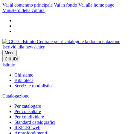
Vai al contenuto principale
Vai in fondo
Vai alla home page
Ministero della cultura
Iscriviti alla newsletter
Menu
CHIUDI
Istituto
Chi siamo
Biblioteca
Servizi e modulistica
Catalogazione
Per catalogare
Per consultare
Per condividere
Standard catalografici
Il SIGECweb
Approfondimenti