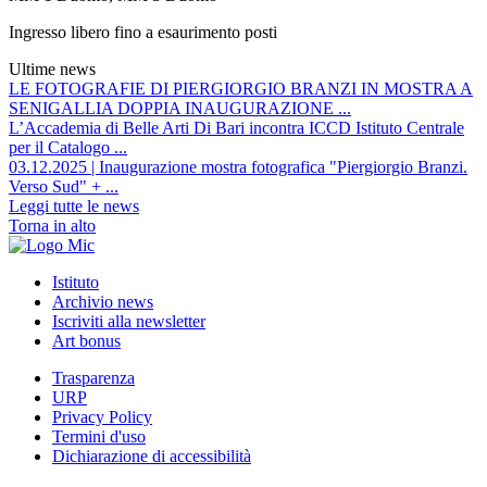
Ingresso libero fino a esaurimento posti
Ultime news
LE FOTOGRAFIE DI PIERGIORGIO BRANZI IN MOSTRA A
SENIGALLIA DOPPIA INAUGURAZIONE ...
L’Accademia di Belle Arti Di Bari incontra ICCD Istituto Centrale
per il Catalogo ...
03.12.2025 | Inaugurazione mostra fotografica "Piergiorgio Branzi.
Verso Sud" + ...
Leggi tutte le news
Torna in alto
Istituto
Archivio news
Iscriviti alla newsletter
Art bonus
Trasparenza
URP
Privacy Policy
Termini d'uso
Dichiarazione di accessibilità