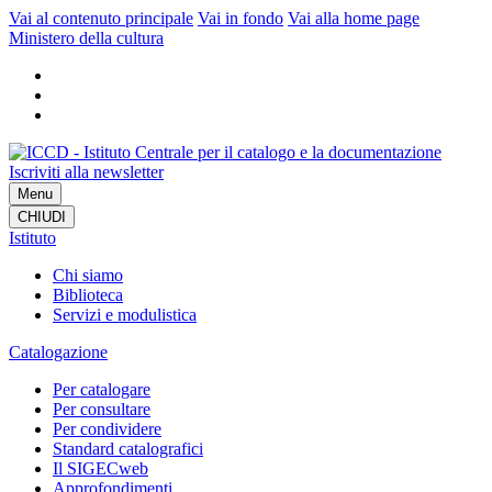
Vai al contenuto principale
Vai in fondo
Vai alla home page
Ministero della cultura
Iscriviti alla newsletter
Menu
CHIUDI
Istituto
Chi siamo
Biblioteca
Servizi e modulistica
Catalogazione
Per catalogare
Per consultare
Per condividere
Standard catalografici
Il SIGECweb
Approfondimenti